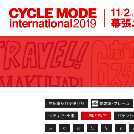
自転車及び関連商品
完成車・フレーム
メディア・出版
e-BIKE EXPO
ジテンシ
あ
か
さ
た
な
は