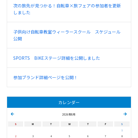
次の旅先が見つかる！自転車×旅フェアの参加者を更新
しました
子供向け自転車教室ウィーラースクール スケジュール
公開
SPORTS BIKEステージ詳細を公開しました
参加ブランド詳細ページを公開！
カレンダー
2026年8月
S
M
T
W
T
F
S
1
2
3
4
5
6
7
8