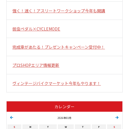
強く！速く！アスリートワークショップ今年も開講
弱虫ペダル×CYCLEMODE
完成車があたる！プレゼントキャンペーン受付中！
プロSHOPエリア情報更新
ヴィンテージバイクマーケット今年もやります！
カレンダー
2026年03月
S
M
T
W
T
F
S